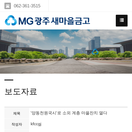
062-361-3515
보도자료
'양동천원국시'로 소외 계층 마을잔치 열다
제목
kfccgj
작성자