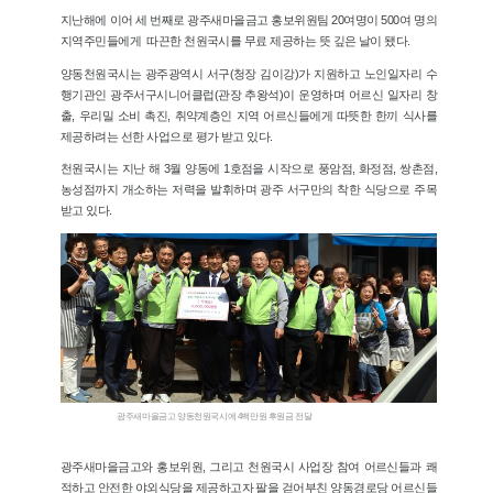
지난해에 이어 세 번째로 광주새마을금고 홍보위원팀 20여명이 500여 명의
지역주민들에게 따끈한 천원국시를 무료 제공하는 뜻 깊은 날이 됐다.
양동천원국시는 광주광역시 서구(청장 김이강)가 지원하고 노인일자리 수
행기관인 광주서구시니어클럽(관장 추왕석)이 운영하며 어르신 일자리 창
출, 우리밀 소비 촉진, 취약계층인 지역 어르신들에게 따뜻한 한끼 식사를
제공하려는 선한 사업으로 평가 받고 있다.
천원국시는 지난 해 3월 양동에 1호점을 시작으로 풍암점, 화정점, 쌍촌점,
농성점까지 개소하는 저력을 발휘하며 광주 서구만의 착한 식당으로 주목
받고 있다.
광주새마을금고 양동천원국시에 4백만원 후원금 전달
광주새마을금고와 홍보위원, 그리고 천원국시 사업장 참여 어르신들과 쾌
적하고 안전한 야외식당을 제공하고자 팔을 걷어부친 양동경로당 어르신들