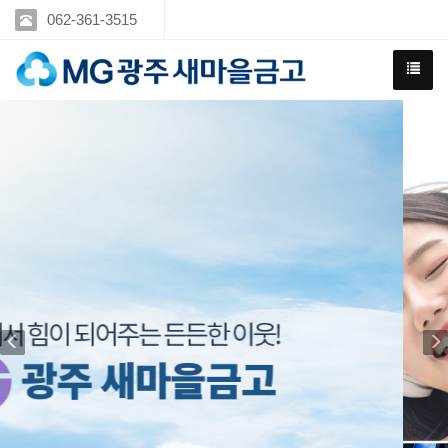
062-361-3515
Previous
N