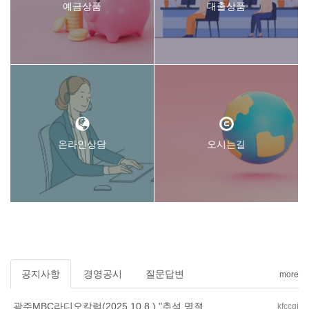
예금상품
대출상품
온라인상담
오시는길
공지사항
경영공시
질문답변
more
광주MBC라디오칼럼(2025.10.8.) "추석 명졀..
kfccgj