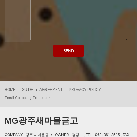
SEND
HOME
GUIDE
AGREEMENT
PROVACY POLICY
Email Collecting Prohibition
MG광주새마을금고
COMPANY : 광주 새마을금고 , OWNER : 정경도 , TEL : 062) 361-3515 , FAX :